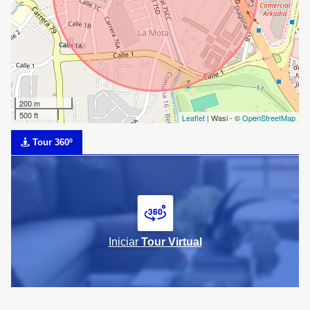
200 m
500 ft
Leaflet
| Wasi - ©
OpenStreetMap
Tour 360º
Iniciar
Tour Virtual