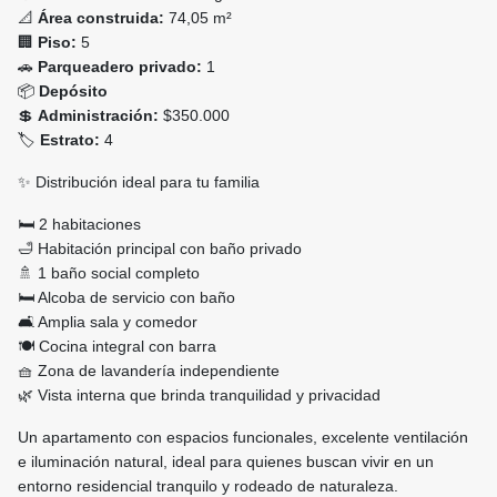
📐
Área construida:
74,05 m²
🏢
Piso:
5
🚗
Parqueadero privado:
1
📦
Depósito
💲
Administración:
$350.000
🏷️
Estrato:
4
✨ Distribución ideal para tu familia
🛏️ 2 habitaciones
🛁 Habitación principal con baño privado
🚿 1 baño social completo
🛏️ Alcoba de servicio con baño
🛋️ Amplia sala y comedor
🍽️ Cocina integral con barra
🧺 Zona de lavandería independiente
🌿 Vista interna que brinda tranquilidad y privacidad
Un apartamento con espacios funcionales, excelente ventilación
e iluminación natural, ideal para quienes buscan vivir en un
entorno residencial tranquilo y rodeado de naturaleza.