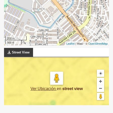
200 m
500 ft
Leaflet
| Wasi - ©
OpenStreetMap
Street View
Ver Ubicación
en
street view