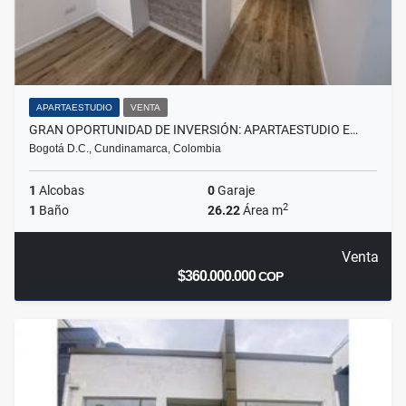
APARTAESTUDIO
VENTA
GRAN OPORTUNIDAD DE INVERSIÓN: APARTAESTUDIO E…
Bogotá D.C., Cundinamarca, Colombia
1
Alcobas
0
Garaje
2
1
Baño
26.22
Área m
Venta
$360.000.000
COP