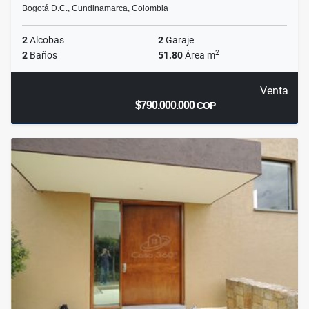
Bogotá D.C., Cundinamarca, Colombia
2
Alcobas
2
Garaje
2
2
Baños
51.80
Área m
Venta
$790.000.000
COP