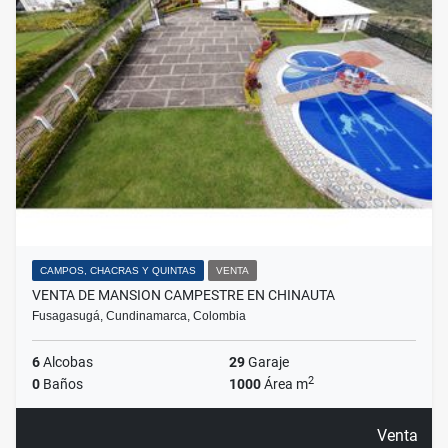
CAMPOS, CHACRAS Y QUINTAS
VENTA
VENTA DE MANSION CAMPESTRE EN CHINAUTA
Fusagasugá, Cundinamarca, Colombia
6
Alcobas
29
Garaje
2
0
Baños
1000
Área m
Venta