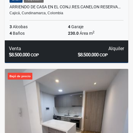
ARRIENDO DE CASA EN EL CONJ.RES.CANELON RESERVA…
Cajicá, Cundinamarca, Colombia
3
Alcobas
4
Garaje
2
4
Baños
230.0
Área m
Venta
Alquiler
$8.500.000
$8.500.000
COP
COP
Bajó de precio