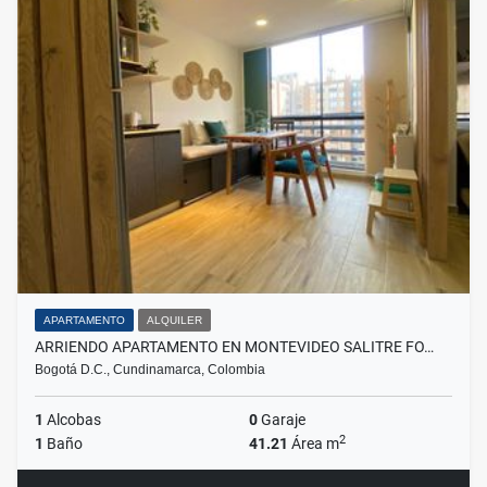
APARTAMENTO
ALQUILER
ARRIENDO APARTAMENTO EN MONTEVIDEO SALITRE FO…
Bogotá D.C., Cundinamarca, Colombia
1
Alcobas
0
Garaje
2
1
Baño
41.21
Área m