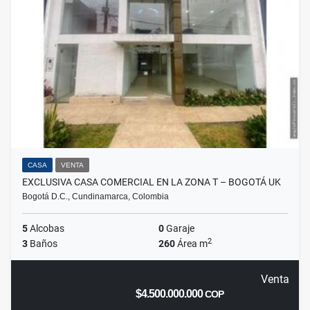
CASA
VENTA
EXCLUSIVA CASA COMERCIAL EN LA ZONA T – BOGOTÁ UK
Bogotá D.C., Cundinamarca, Colombia
5
Alcobas
0
Garaje
2
3
Baños
260
Área m
Venta
$4.500.000.000
COP