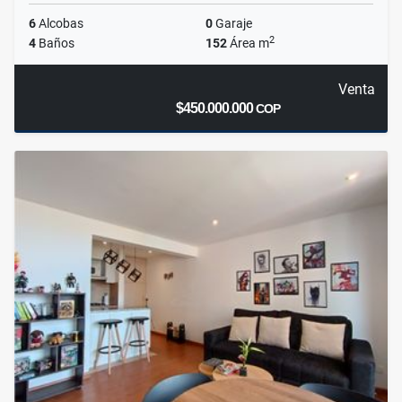
6
Alcobas
0
Garaje
2
4
Baños
152
Área m
Venta
$450.000.000
COP