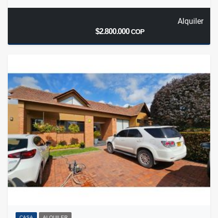
Alquiler
$2.800.000
COP
CASA
ALQUILER