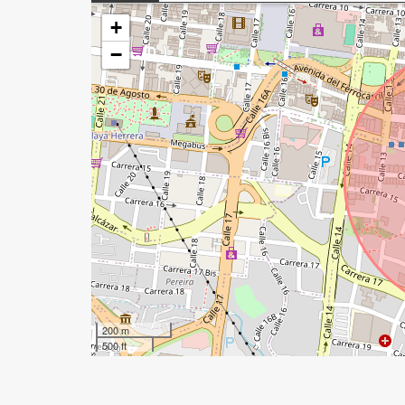
+
−
200 m
500 ft