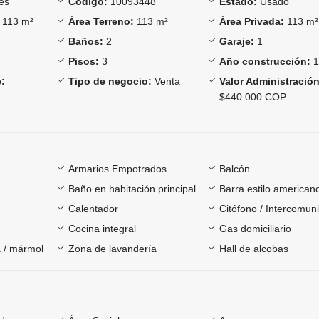
es
Código:
10093448
Estado:
Usado
113 m²
Área Terreno:
113 m²
Área Privada:
113 m²
Baños:
2
Garaje:
1
Pisos:
3
Año construcción:
1
:
Tipo de negocio:
Venta
Valor Administración
$440.000 COP
Armarios Empotrados
Balcón
Baño en habitación principal
Barra estilo american
Calentador
Citófono / Intercomun
Cocina integral
Gas domiciliario
 / mármol
Zona de lavandería
Hall de alcobas