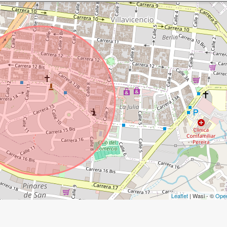
Leaflet
| Wasi - ©
Ope