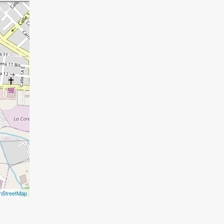
nStreetMap