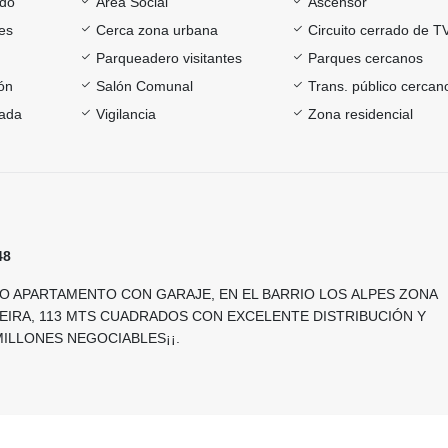
ado
Área Social
Ascensor
es
Cerca zona urbana
Circuito cerrado de T
Parqueadero visitantes
Parques cercanos
ón
Salón Comunal
Trans. público cercan
rada
Vigilancia
Zona residencial
48
O APARTAMENTO CON GARAJE, EN EL BARRIO LOS ALPES ZONA
REIRA, 113 MTS CUADRADOS CON EXCELENTE DISTRIBUCIÓN Y
ILLONES NEGOCIABLES¡¡.