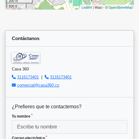
200 m
500 ft
Leaflet
| Wasi - ©
OpenStreetMap
Contáctanos
Casa 360
3116173401
|
3116173401
comercial@casa360.co
¿Prefieres que te contactemos?
*
Tu nombre
*
Correo electrónico