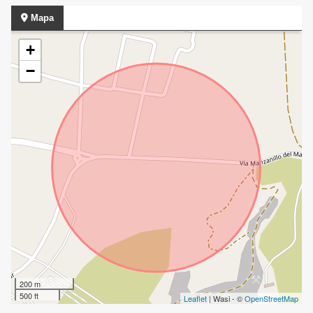
Mapa
+
−
200 m
500 ft
Leaflet
| Wasi - ©
OpenStreetMap