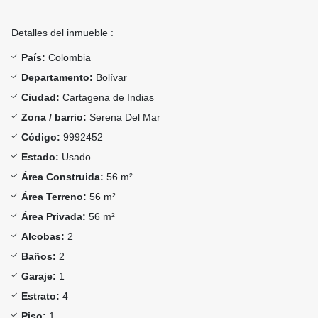
Detalles del inmueble :
País:
Colombia
Departamento:
Bolívar
Ciudad:
Cartagena de Indias
Zona / barrio:
Serena Del Mar
Código:
9992452
Estado:
Usado
Área Construida:
56 m²
Área Terreno:
56 m²
Área Privada:
56 m²
Alcobas:
2
Baños:
2
Garaje:
1
Estrato:
4
Piso:
1