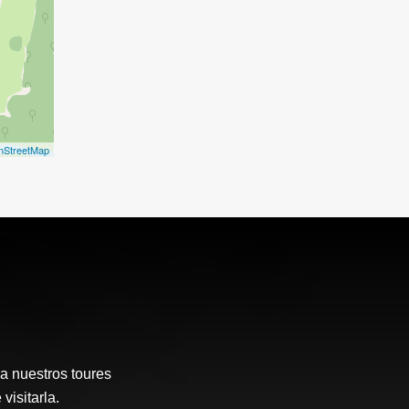
nStreetMap
a nuestros toures
visitarla.