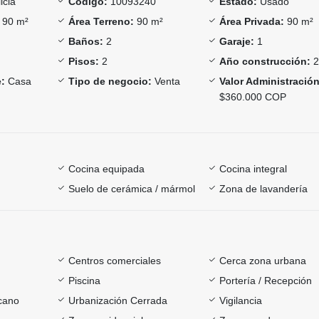
icia
Código:
10093240
Estado:
Usado
90 m²
Área Terreno:
90 m²
Área Privada:
90 m²
Baños:
2
Garaje:
1
Pisos:
2
Año construcción:
2
:
Casa
Tipo de negocio:
Venta
Valor Administración
$360.000 COP
Cocina equipada
Cocina integral
Suelo de cerámica / mármol
Zona de lavandería
Centros comerciales
Cerca zona urbana
Piscina
Portería / Recepción
rcano
Urbanización Cerrada
Vigilancia