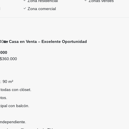
Zona residencial
Zonas verdes
l
Zona comercial
40🏡
Casa en Venta – Excelente Oportunidad
.000
$360.000
a: 90 m²
 todas con clóset.
tos.
cipal con balcón.
independiente.