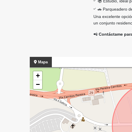
📚 Estudio, ideal 
🚗 Parqueadero des
Una excelente opción
un conjunto residenc
📲
Contáctame para 
Mapa
+
−