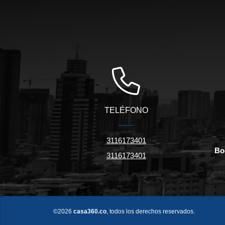
TELÉFONO
3116173401
Bo
3116173401
©2026
casa360.co
, todos los derechos reservados.