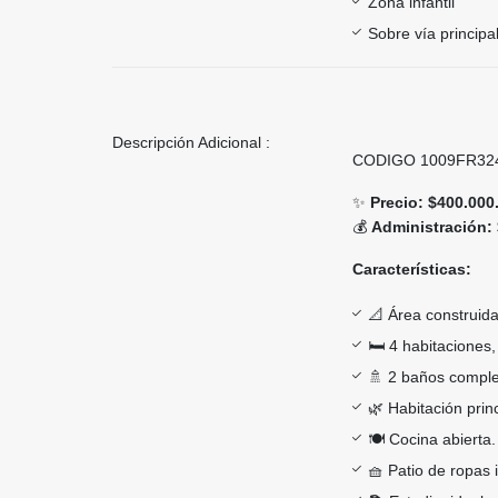
Zona infantil
Sobre vía principa
Descripción Adicional :
CODIGO 1009FR32
✨
Precio:
$400.000
💰
Administración:
Características:
📐 Área construid
🛏️ 4 habitaciones,
🚿 2 baños comple
🌿 Habitación prin
🍽️ Cocina abierta.
🧺 Patio de ropas 