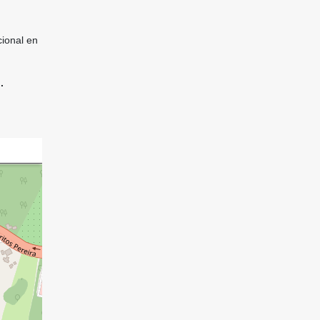
cional en
.