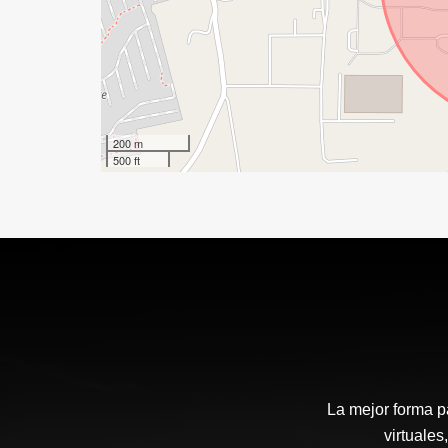
200 m
500 ft
La mejor forma p
virtuales