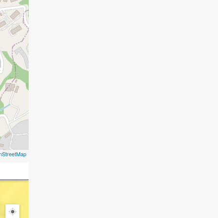
nStreetMap