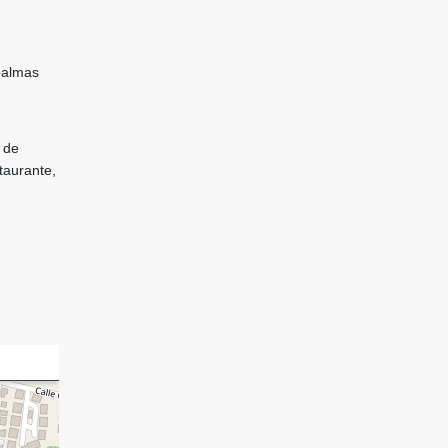
 palmas
 de
taurante,