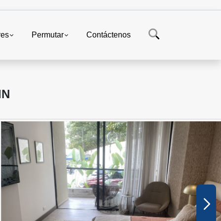
res
Permutar
Contáctenos
IN