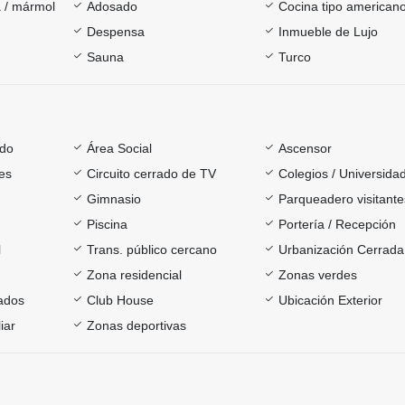
 / mármol
Adosado
Cocina tipo american
Despensa
Inmueble de Lujo
Sauna
Turco
ado
Área Social
Ascensor
es
Circuito cerrado de TV
Colegios / Universida
Gimnasio
Parqueadero visitante
Piscina
Portería / Recepción
l
Trans. público cercano
Urbanización Cerrada
Zona residencial
Zonas verdes
ados
Club House
Ubicación Exterior
iar
Zonas deportivas