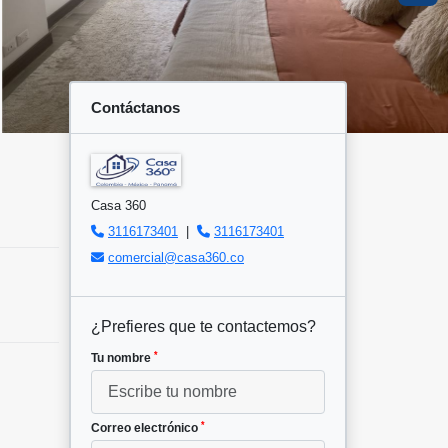
Contáctanos
Casa 360
3116173401
|
3116173401
comercial@casa360.co
¿Prefieres que te contactemos?
*
Tu nombre
*
Correo electrónico