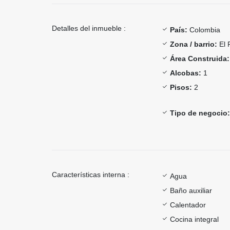
Detalles del inmueble :
País:
Colombia
Zona / barrio:
El 
Área Construida:
Alcobas:
1
Pisos:
2
Tipo de negocio:
Características interna :
Agua
Baño auxiliar
Calentador
Cocina integral