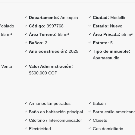
Departamento:
Antioquia
Ciudad:
Medellín
Poblado
Código:
9997768
Estado:
Nuevo
55 m²
Área Terreno:
55 m²
Área Privada:
55 m²
Baños:
2
Estrato:
5
Año construcción:
2025
Tipo de inmueble:
Apartaestudio
Venta
Valor Administración:
$500.000 COP
Armarios Empotrados
Balcón
Baño en habitación principal
Barra estilo american
Citófono / Intercomunicador
Clósets
Electricidad
Gas domiciliario