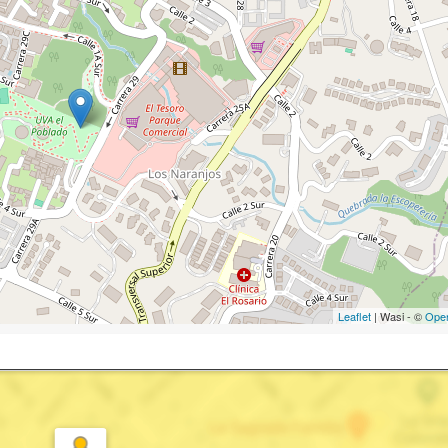
Leaflet
| Wasi - ©
Ope