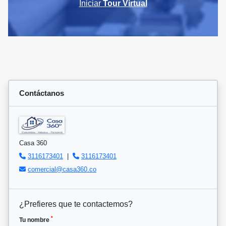
Iniciar
Tour Virtual
Contáctanos
Casa 360
3116173401
|
3116173401
comercial@casa360.co
¿Prefieres que te contactemos?
*
Tu nombre