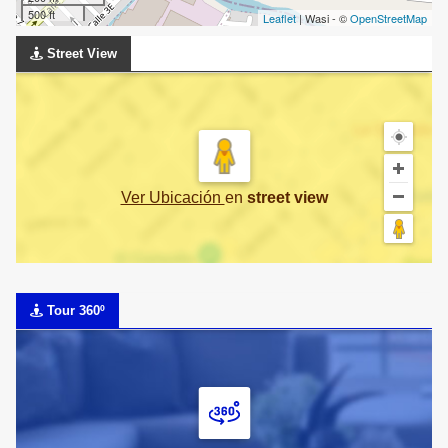
500 ft
Leaflet
| Wasi - ©
OpenStreetMap
Street View
Ver Ubicación
en
street view
Tour 360º