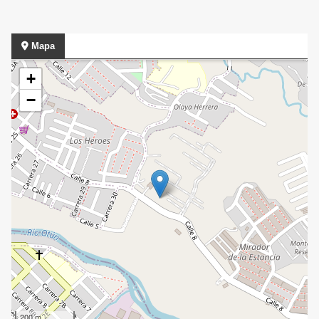
Mapa
+
−
200 m