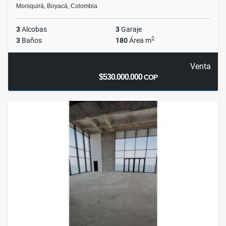
Moniquirá, Boyacá, Colombia
3
Alcobas
3
Garaje
2
3
Baños
180
Área m
Venta
$530.000.000
COP