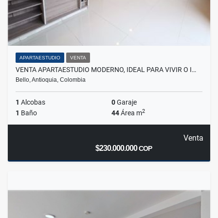
APARTAESTUDIO
VENTA
VENTA APARTAESTUDIO MODERNO, IDEAL PARA VIVIR O I…
Bello, Antioquia, Colombia
1
Alcobas
0
Garaje
2
1
Baño
44
Área m
Venta
$230.000.000
COP