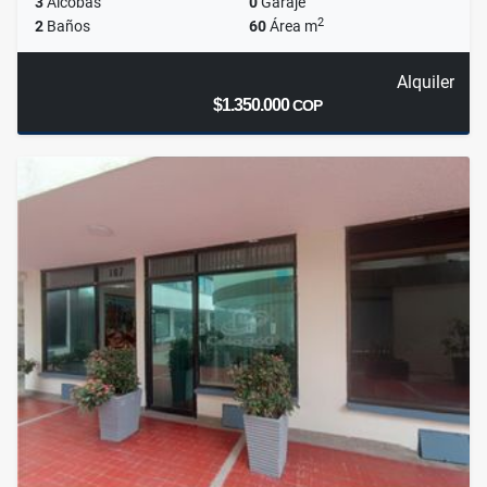
3
Alcobas
0
Garaje
2
2
Baños
60
Área m
Alquiler
$1.350.000
COP