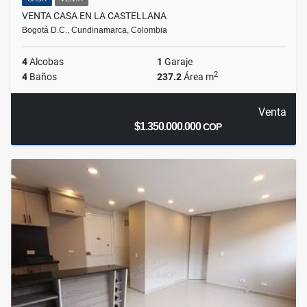
VENTA CASA EN LA CASTELLANA
Bogotá D.C., Cundinamarca, Colombia
4
Alcobas
1
Garaje
2
4
Baños
237.2
Área m
Venta
$1.350.000.000
COP