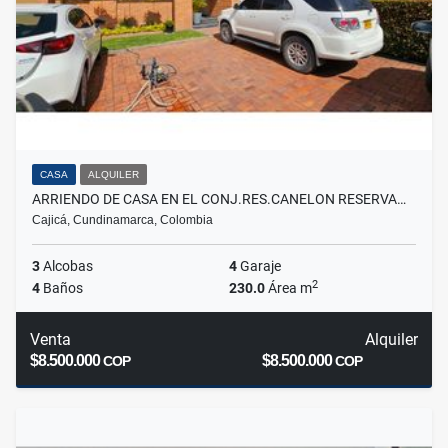
CASA
ALQUILER
ARRIENDO DE CASA EN EL CONJ.RES.CANELON RESERVA…
Cajicá, Cundinamarca, Colombia
3
Alcobas
4
Garaje
2
4
Baños
230.0
Área m
Venta
Alquiler
$8.500.000
$8.500.000
COP
COP