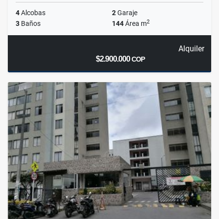
4
Alcobas
2
Garaje
2
3
Baños
144
Área m
Alquiler
$2.900.000
COP