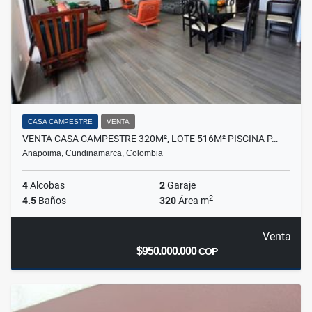
CASA CAMPESTRE
VENTA
VENTA CASA CAMPESTRE 320M², LOTE 516M² PISCINA P…
Anapoima, Cundinamarca, Colombia
4
Alcobas
2
Garaje
2
4.5
Baños
320
Área m
Venta
$950.000.000
COP