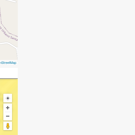
nStreetMap