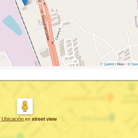
Leaflet
| Wasi - ©
Ope
r Ubicación
en
street view