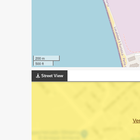
200 m
500 ft
Street View
Ve