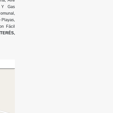
ía, Aire
d Y Gas
 Comunal,
 Playas,
on Fácil
TERÉS,