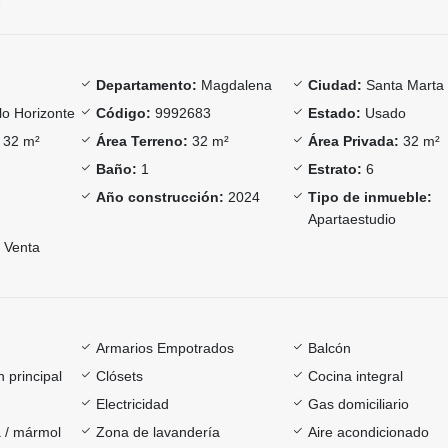
Departamento:
Magdalena
Ciudad:
Santa Marta
lo Horizonte
Código:
9992683
Estado:
Usado
32 m²
Área Terreno:
32 m²
Área Privada:
32 m²
Baño:
1
Estrato:
6
Año construcción:
2024
Tipo de inmueble:
Apartaestudio
Venta
Armarios Empotrados
Balcón
 principal
Clósets
Cocina integral
Electricidad
Gas domiciliario
 / mármol
Zona de lavandería
Aire acondicionado