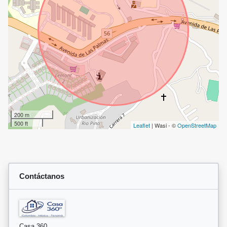
200 m
500 ft
Leaflet
| Wasi - ©
OpenStreetMap
Contáctanos
Casa 360